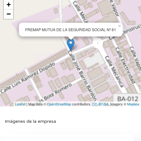
+
−
×
FREMAP MUTUA DE LA SEGURIDAD SOCIAL Nº 61
Leaflet
| Map data ©
OpenStreetMap
contributors,
CC-BY-SA
, Imagery ©
Mapbox
Imágenes de la empresa