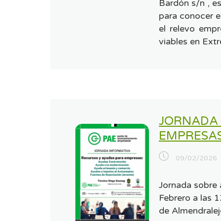
Bardón s/n , 
para conocer e
el relevo empr
viables en Ext
JORNADA 
EMPRESA
09/02/2026
Jornada sobre 
Febrero a las 
de Almendrale