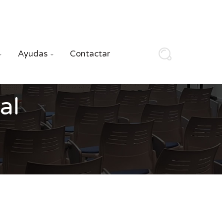
Ayudas
Contactar


al