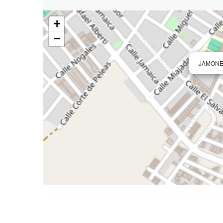
+
−
JAMONE