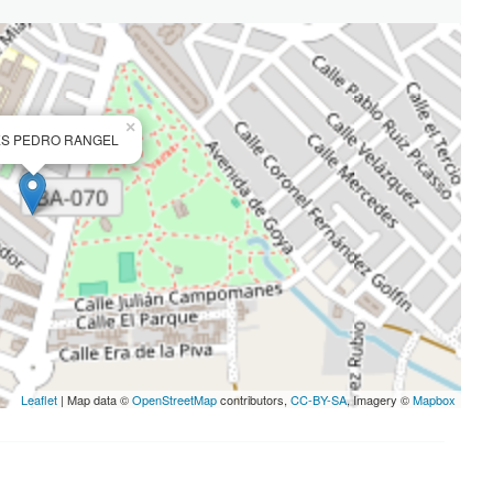
×
S PEDRO RANGEL
Leaflet
| Map data ©
OpenStreetMap
contributors,
CC-BY-SA
, Imagery ©
Mapbox