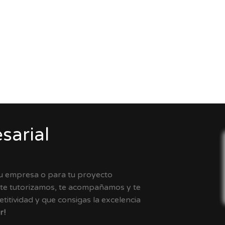
sarial
tu empresa o para tu proyecto
 te tutorizamos, te acompañamos y te
itividad y que consigas la excelencia
r!