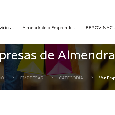
vicios
Almendralejo Emprende
IBEROVINAC


resas de Almendra
IO
EMPRESAS
CATEGORÍA
Ver Em