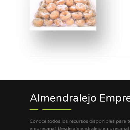
Almendralejo Empre
Conoce todos los recursos disponibles para 
empresarial. Desde almendralejo empresarial