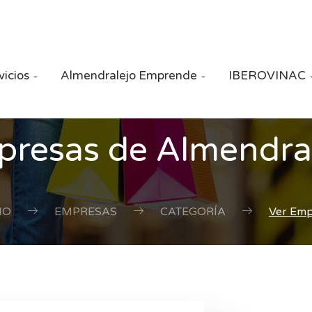
vicios
Almendralejo Emprende
IBEROVINAC


resas de Almendra
IO
EMPRESAS
CATEGORÍA
Ver Em