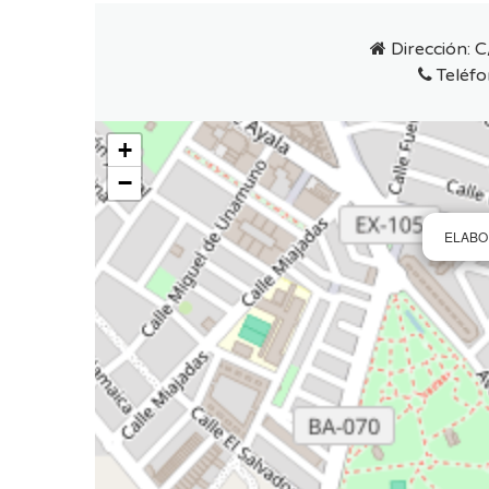
Dirección:
C
Teléfo
+
−
ELABO