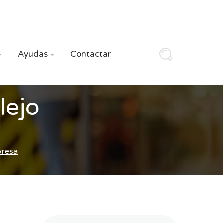
Ayudas
Contactar


lejo
presa