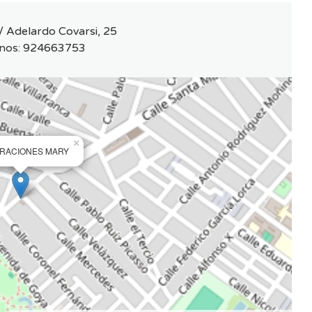
/ Adelardo Covarsi, 25
nos:
924663753
×
RACIONES MARY