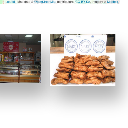
Leaflet
| Map data ©
OpenStreetMap
contributors,
CC-BY-SA
, Imagery ©
Mapbox