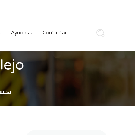
Ayudas
Contactar


lejo
presa