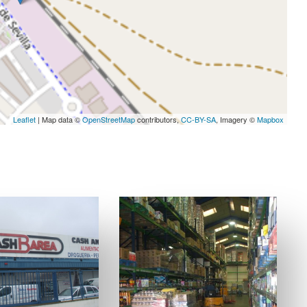
Leaflet
| Map data ©
OpenStreetMap
contributors,
CC-BY-SA
, Imagery ©
Mapbox