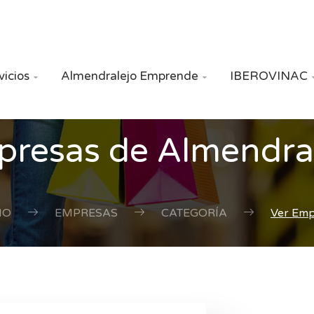
vicios
Almendralejo Emprende
IBEROVINAC


resas de Almendra
IO
EMPRESAS
CATEGORÍA
Ver Em