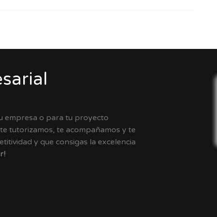
sarial
tu empresa o para tu proyecto
 te tutorizamos, te acompañamos y te
itividad y que consigas la excelencia
r!