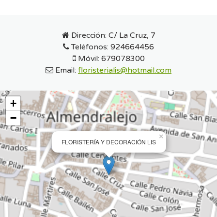
Dirección:
C/ La Cruz, 7
Teléfonos:
924664456
Móvil:
679078300
Email:
floristerialis@hotmail.com
+
−
×
FLORISTERÍA Y DECORACIÓN LIS