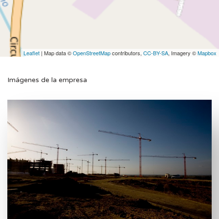
Leaflet
| Map data ©
OpenStreetMap
contributors,
CC-BY-SA
, Imagery ©
Mapbox
Imágenes de la empresa