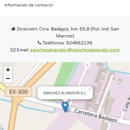
Información de contacto
Dirección:
Ctra. Badajoz, km. 55,8 (Pol. Ind. San
Marcos)
Teléfonos:
924662139
Email:
sanchezalvandor@sanchezalvandor.com
+
−
×
SÁNCHEZ ALVANDOR S.L.