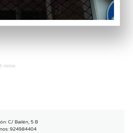
 visitas
ión:
C/ Bailén, 5 B
nos:
924984404