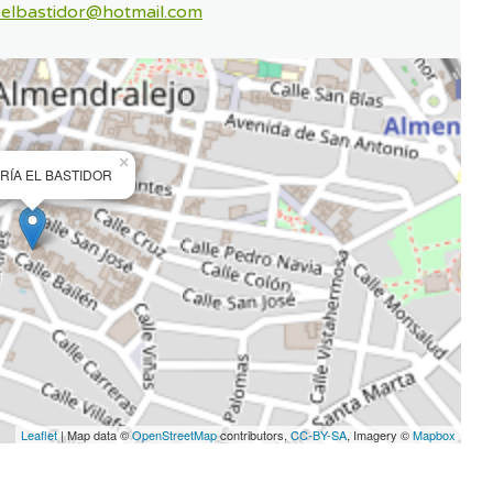
.elbastidor@hotmail.com
×
ÍA EL BASTIDOR
Leaflet
| Map data ©
OpenStreetMap
contributors,
CC-BY-SA
, Imagery ©
Mapbox