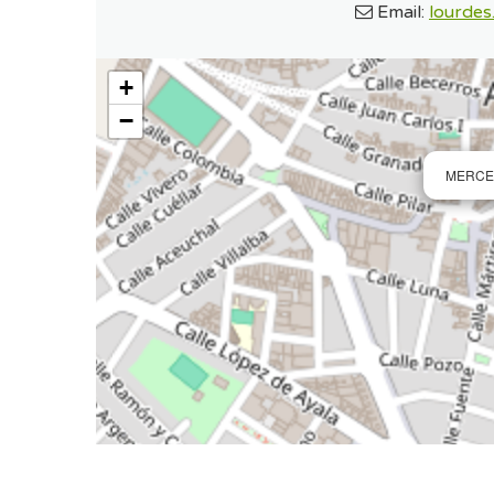
Email:
lourdes
+
−
MERCER