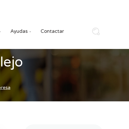
Ayudas
Contactar


lejo
presa