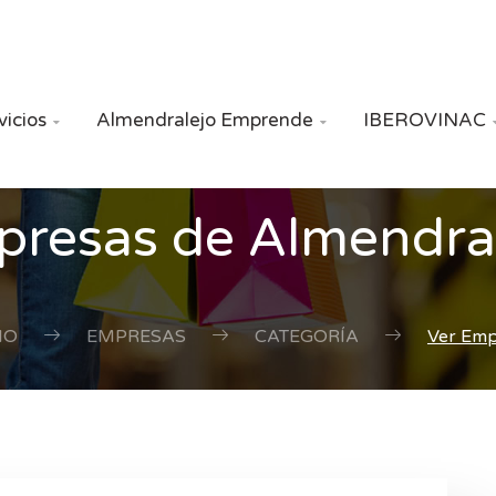
vicios
Almendralejo Emprende
IBEROVINAC


resas de Almendra
IO
EMPRESAS
CATEGORÍA
Ver Em