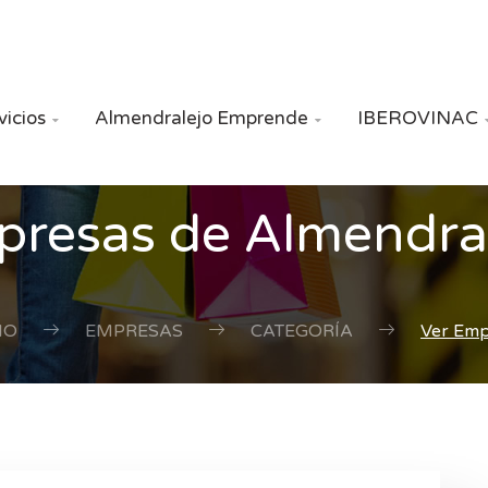
vicios
Almendralejo Emprende
IBEROVINAC


resas de Almendra
IO
EMPRESAS
CATEGORÍA
Ver Em