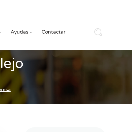
Ayudas
Contactar


lejo
presa