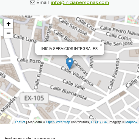
Email:
info@iniciapersonas.com
+
−
×
INICIA SERVICIOS INTEGRALES
Leaflet
| Map data ©
OpenStreetMap
contributors,
CC-BY-SA
, Imagery ©
Mapbox
Imágenes de la empresa