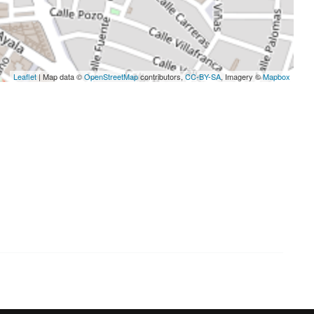
Leaflet
| Map data ©
OpenStreetMap
contributors,
CC-BY-SA
, Imagery ©
Mapbox