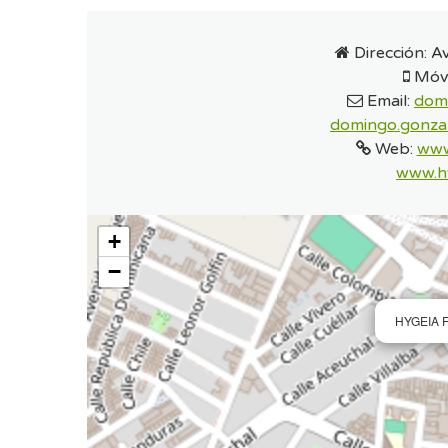
Dirección:
Av
Móvi
Email:
dom
domingo.gonza
Web:
www
www.hy
+
−
HYGEIA F