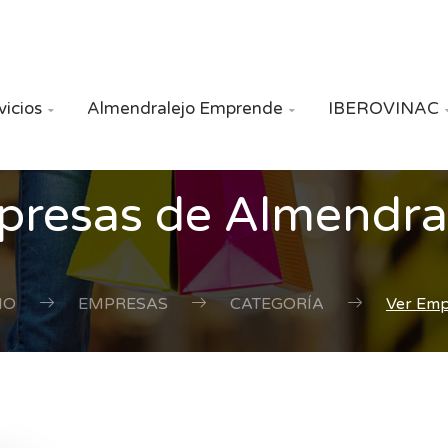
vicios
Almendralejo Emprende
IBEROVINAC


resas de Almendra
IO
EMPRESAS
CATEGORÍA
Ver Em