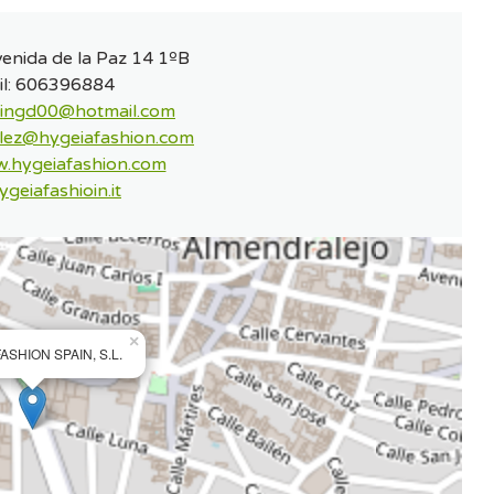
enida de la Paz 14 1ºB
l:
606396884
ingd00@hotmail.com
lez@hygeiafashion.com
.hygeiafashion.com
geiafashioin.it
×
ASHION SPAIN, S.L.