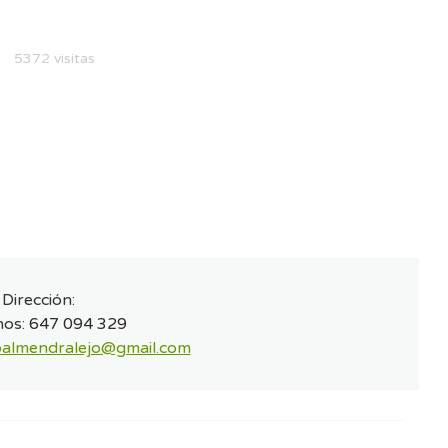
5372 visitas
Dirección:
nos:
647 094 329
ioalmendralejo@gmail.com