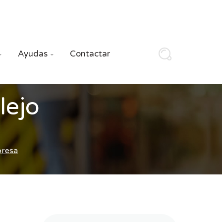
Ayudas
Contactar


lejo
presa