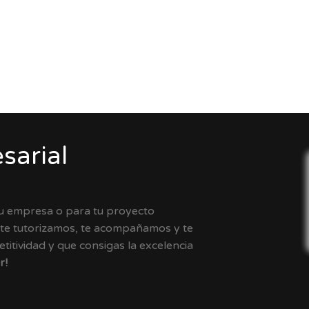
sarial
tu empresa o para tu proyecto
 te tutorizamos, te acompañamos y te
itividad y que consigas la excelencia
r!