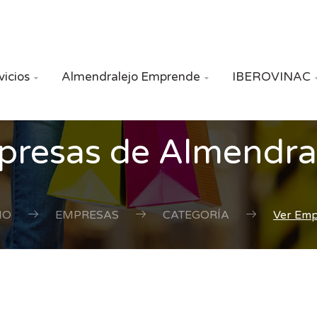
vicios
Almendralejo Emprende
IBEROVINAC


resas de Almendra
IO
EMPRESAS
CATEGORÍA
Ver Em