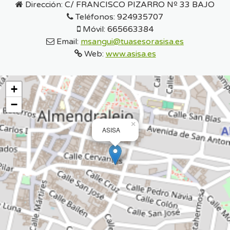
Dirección:
C/ FRANCISCO PIZARRO Nº 33 BAJO
Teléfonos:
924935707
Móvil:
665663384
Email:
msangui@tuasesorasisa.es
Web:
www.asisa.es
+
−
×
ASISA