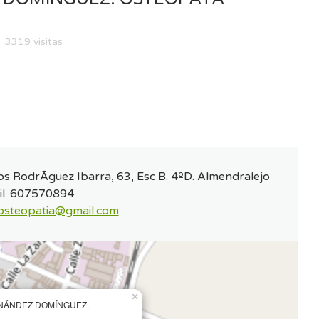
3319 visitas
s RodrÃ­guez Ibarra, 63, Esc B. 4ºD. Almendralejo
l:
607570894
osteopatia@gmail.com
×
NÁNDEZ DOMÍNGUEZ.