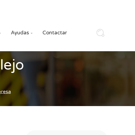
Ayudas
Contactar


lejo
presa