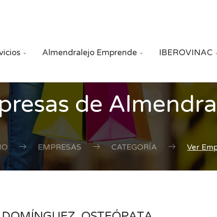
vicios
Almendralejo Emprende
IBEROVINAC


resas de Almendra
IO
EMPRESAS
CATEGORÍA
Ver Em
 DOMÍNGUEZ. OSTEÓPATA