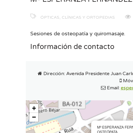
ÓPTICAS, CLÍNICAS Y ORTOPEDIAS
Sesiones de osteopatía y quiromasaje.
Información de contacto
Dirección:
Avenida Presidente Juan Carlo
Móvi
Email:
espe
+
−
Mª ESPERANZA FER
OSTEÓPATA