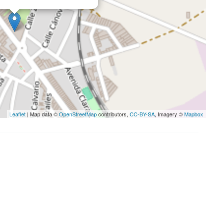
Leaflet
| Map data ©
OpenStreetMap
contributors,
CC-BY-SA
, Imagery ©
Mapbox