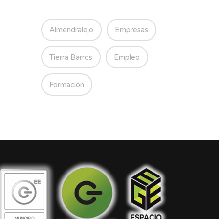
Almendralejo
Empresas
Tierra Barros
Empleo
Formación