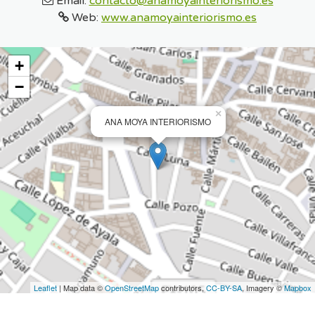
Email:
contacto@anamoyainteriorismo.es
Web:
www.anamoyainteriorismo.es
+
−
×
ANA MOYA INTERIORISMO
Leaflet
| Map data ©
OpenStreetMap
contributors,
CC-BY-SA
, Imagery ©
Mapbox