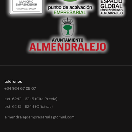
teléfonos
+34 924 67 05 07
ext. 6242 - 6245 (Cita Previa)
ext. 6243 - 6244 (Oficinas)
almendralejoempresarial1@gmail.com