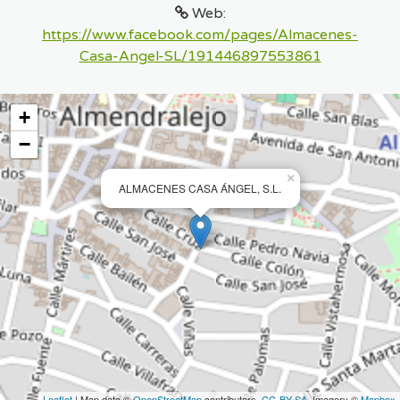
Web:
https://www.facebook.com/pages/Almacenes-
Casa-Angel-SL/191446897553861
+
−
×
ALMACENES CASA ÁNGEL, S.L.
Leaflet
| Map data ©
OpenStreetMap
contributors,
CC-BY-SA
, Imagery ©
Mapbox