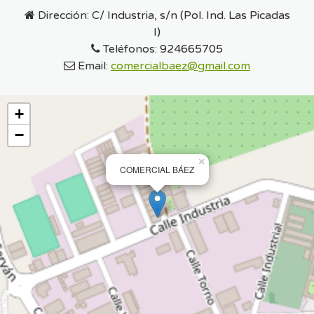
Dirección:
C/ Industria, s/n (Pol. Ind. Las Picadas
I)
Teléfonos:
924665705
Email:
comercialbaez@gmail.com
+
−
×
COMERCIAL BÁEZ