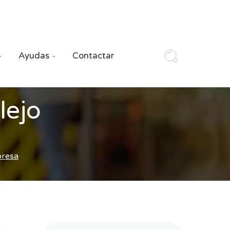
Ayudas
Contactar


lejo
presa