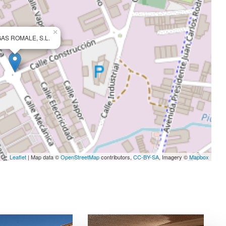
×
AS ROMALE, S.L.
Leaflet
| Map data ©
OpenStreetMap
contributors,
CC-BY-SA
, Imagery ©
Mapbox