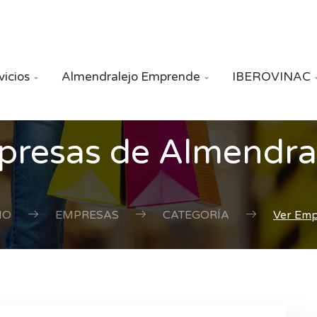
vicios
Almendralejo Emprende
IBEROVINAC


resas de Almendra
IO
EMPRESAS
CATEGORÍA
Ver Em