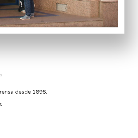
s
prensa desde 1898.
: