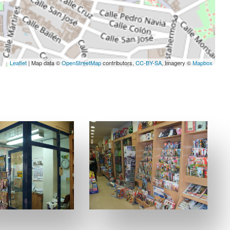
Leaflet
| Map data ©
OpenStreetMap
contributors,
CC-BY-SA
, Imagery ©
Mapbox