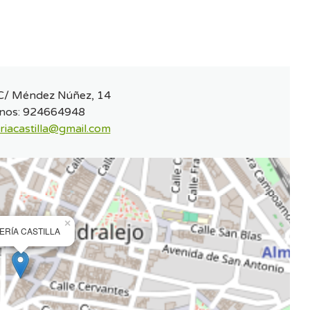
C/ Méndez Núñez, 14
nos:
924664948
eriacastilla@gmail.com
×
ERÍA CASTILLA