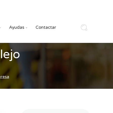
Ayudas
Contactar


lejo
presa