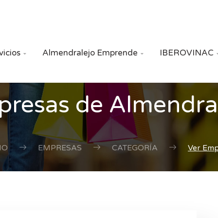
vicios
Almendralejo Emprende
IBEROVINAC


resas de Almendra
IO
EMPRESAS
CATEGORÍA
Ver Em