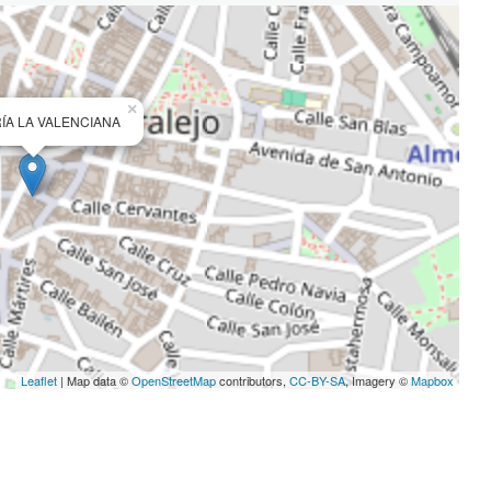
×
ÍA LA VALENCIANA
Leaflet
| Map data ©
OpenStreetMap
contributors,
CC-BY-SA
, Imagery ©
Mapbox