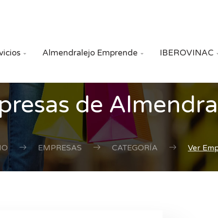
vicios
Almendralejo Emprende
IBEROVINAC


resas de Almendra
IO
EMPRESAS
CATEGORÍA
Ver Em