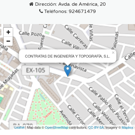
Dirección:
Avda. de América, 20
Teléfonos:
924671479
+
−
×
CONTRATAS DE INGENIERÍA Y TOPOGRAFÍA, S.L.
Leaflet
| Map data ©
OpenStreetMap
contributors,
CC-BY-SA
, Imagery ©
Mapbox