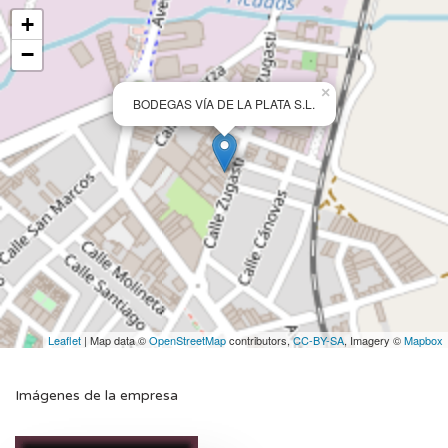
+
−
×
BODEGAS VÍA DE LA PLATA S.L.
Leaflet
| Map data ©
OpenStreetMap
contributors,
CC-BY-SA
, Imagery ©
Mapbox
Imágenes de la empresa