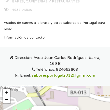
BARES, CAFETERÍAS Y RESTAURANTES
4931 visitas
Asados de carnes a la brasa y otros sabores de Portugal para
llevar.
Información de contacto
Dirección:
Avda. Juan Carlos Rodríguez Ibarra,
169 B
Teléfonos:
924663803
Email:
saboresportugal2012@gmail.com
+
−
×