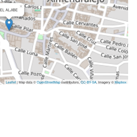
×
EL ALJIBE
Leaflet
| Map data ©
OpenStreetMap
contributors,
CC-BY-SA
, Imagery ©
Mapbox