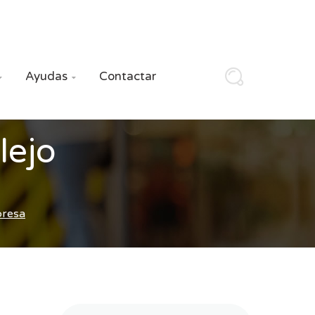
Ayudas
Contactar


lejo
presa