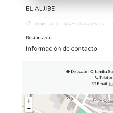
EL ALJIBE
BARES, CAFETERÍAS Y RESTAURANTES
Restaurante
Información de contacto
Dirección:
C. familia 
Teléfo
Email:
bo
+
−