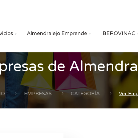
vicios
Almendralejo Emprende
IBEROVINAC


resas de Almendra
IO
EMPRESAS
CATEGORÍA
Ver Em