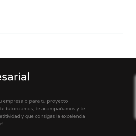
sarial
tu empresa o para tu proyecto
 te tutorizamos, te acompañamos y te
itividad y que consigas la excelencia
r!