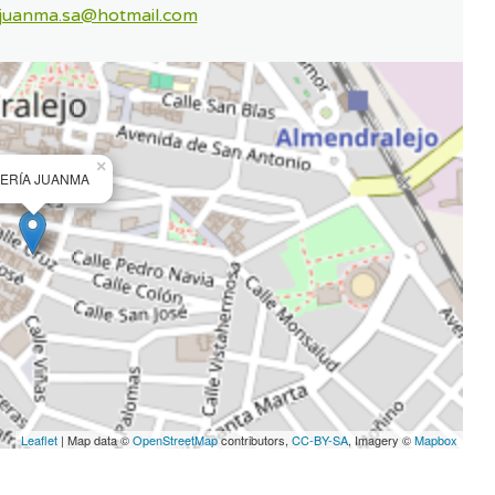
ajuanma.sa@hotmail.com
×
YERÍA JUANMA
Leaflet
| Map data ©
OpenStreetMap
contributors,
CC-BY-SA
, Imagery ©
Mapbox