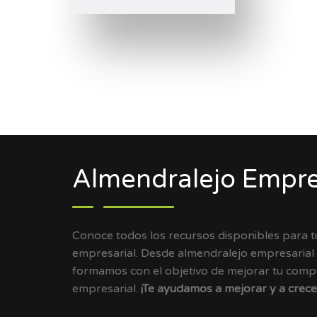
Almendralejo Empre
Conoce todos los recursos disponibles para 
empresarial. Desde almendralejo empresarial
formamos con el objetivo de mejorar tu compet
empresarial.
¡Te ayudamos a mejorar y a crece