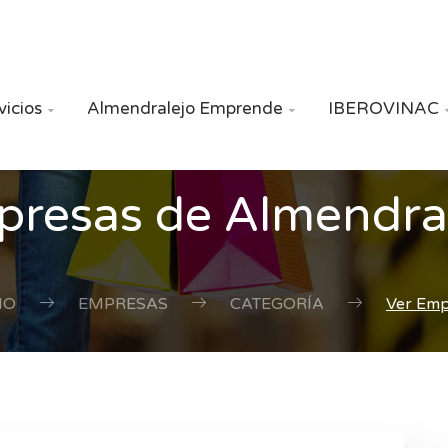
vicios
Almendralejo Emprende
IBEROVINAC


resas de Almendra
IO
EMPRESAS
CATEGORÍA
Ver Em