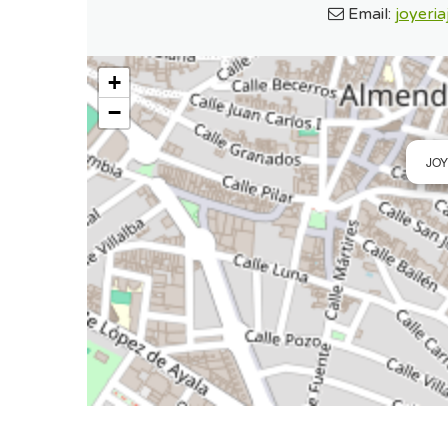
Email:
joyeri
+
−
JO