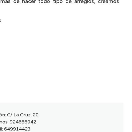
emás de hacer todo tipo de arreglos, creamos
:
ón:
C/ La Cruz, 20
nos:
924666942
l:
649914423