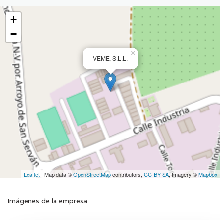
+
−
×
VEME, S.L.L.
Leaflet
| Map data ©
OpenStreetMap
contributors,
CC-BY-SA
, Imagery ©
Mapbox
Imágenes de la empresa