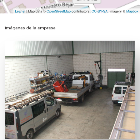
Leaflet
| Map data ©
OpenStreetMap
contributors,
CC-BY-SA
, Imagery ©
Mapbox
Imágenes de la empresa