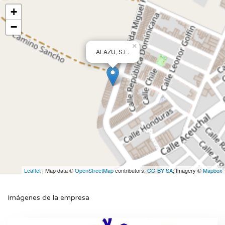
+
−
×
ALAZU, S.L.
Leaflet
| Map data ©
OpenStreetMap
contributors,
CC-BY-SA
, Imagery ©
Mapbox
Imágenes de la empresa