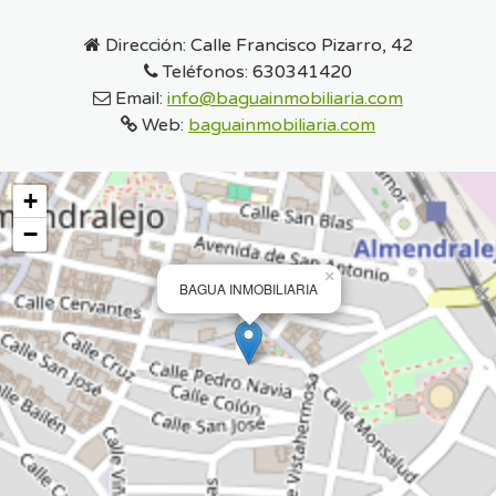
Dirección:
Calle Francisco Pizarro, 42
Teléfonos:
630341420
Email:
info@baguainmobiliaria.com
Web:
baguainmobiliaria.com
+
−
×
BAGUA INMOBILIARIA