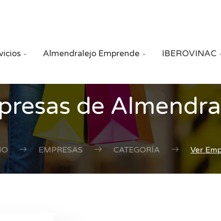
vicios
Almendralejo Emprende
IBEROVINAC


resas de Almendra
IO
EMPRESAS
CATEGORÍA
Ver Em