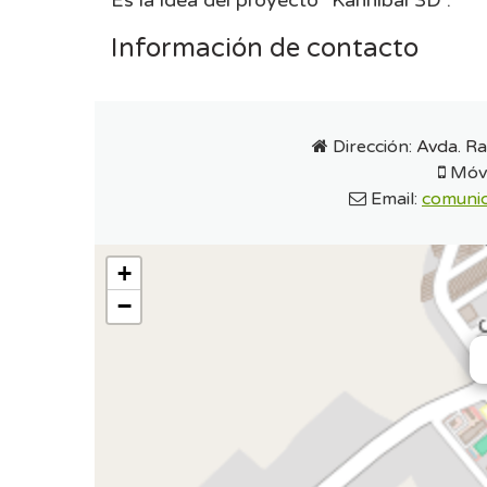
Es la idea del proyecto "Kannibal 3D".
Información de contacto
Dirección:
Avda. Ra
Móvi
Email:
comunic
+
−