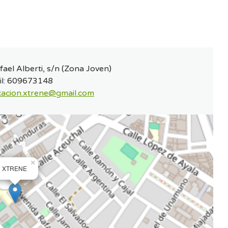
fael Alberti, s/n (Zona Joven)
l:
609673148
acion.xtrene@gmail.com
×
XTRENE