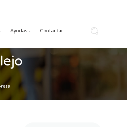
Ayudas
Contactar


lejo
presa