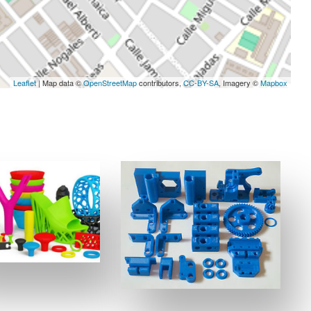
Leaflet
| Map data ©
OpenStreetMap
contributors,
CC-BY-SA
, Imagery ©
Mapbox