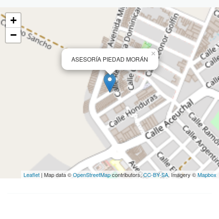
+
−
×
ASESORÍA PIEDAD MORÁN
Leaflet
| Map data ©
OpenStreetMap
contributors,
CC-BY-SA
, Imagery ©
Mapbox