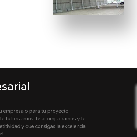
sarial
tu empresa o para tu proyecto
 te tutorizamos, te acompañamos y te
itividad y que consigas la excelencia
r!