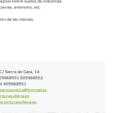
 epoxi sobre suelos de industrias.
cterias, antimoho, etc.
ión de las mismas.
C/ Sierra de Gata, 14
05968551 605968552
l:
605968551
alvarezpintura@hotmail.es
nturasvillena.es
.pinturasvillena.es