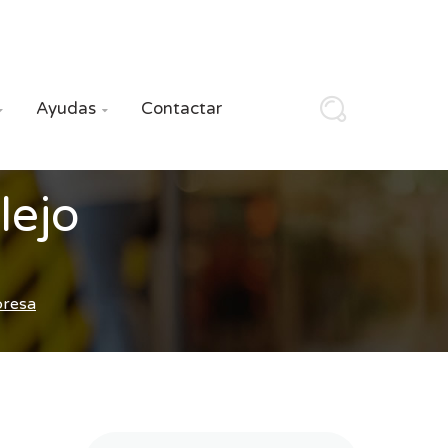
Ayudas
Contactar


lejo
presa