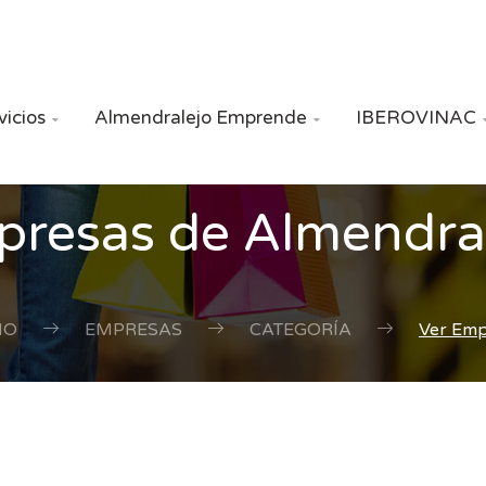
vicios
Almendralejo Emprende
IBEROVINAC


resas de Almendra
IO
EMPRESAS
CATEGORÍA
Ver Em