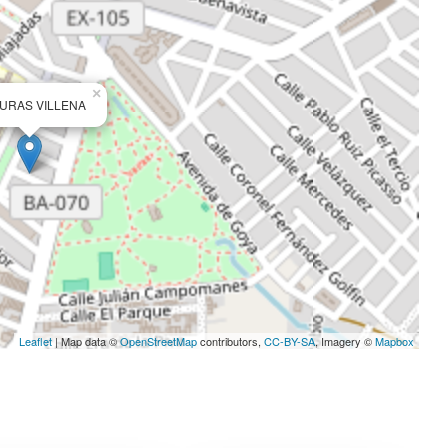
×
TURAS VILLENA
Leaflet
| Map data ©
OpenStreetMap
contributors,
CC-BY-SA
, Imagery ©
Mapbox