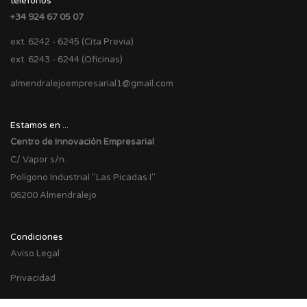
teléfonos
+34 924 67 05 07
ext. 6242 - 6245 (Cita Previa)
ext. 6243 - 6244 (Oficinas)
almendralejoempresarial1@gmail.com
Estamos en ...
Centro de Innovación Empresarial
C/ Vapor s/n.
Polígono Industrial "Las Picadas I"
06200 Almendralejo
Condiciones
Aviso Legal
Privacidad