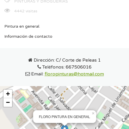
PINTURAS Y DROGUERÍAS
4442 visitas
Pintura en general.
Información de contacto
Dirección:
C/ Corte de Peleas 1
Teléfonos:
667506016
Email:
floropinturas@hotmail.com
+
−
×
FLORO PINTURA EN GENERAL