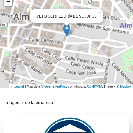
−
×
METIS CORREDURÍA DE SEGUROS
Leaflet
| Map data ©
OpenStreetMap
contributors,
CC-BY-SA
, Imagery ©
Mapbox
Imágenes de la empresa