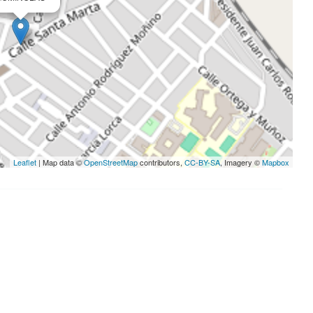
Leaflet
| Map data ©
OpenStreetMap
contributors,
CC-BY-SA
, Imagery ©
Mapbox