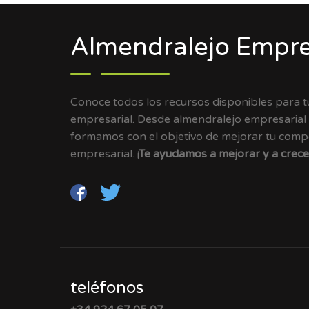
Almendralejo Empre
Conoce todos los recursos disponibles para 
empresarial. Desde almendralejo empresarial
formamos con el objetivo de mejorar tu compet
empresarial.
¡Te ayudamos a mejorar y a crece
teléfonos