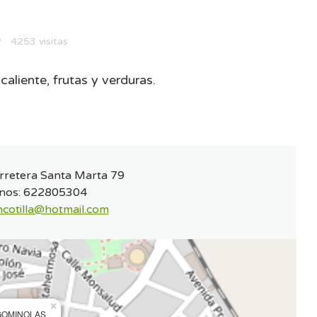
4253 visitas
aliente, frutas y verduras.
rretera Santa Marta 79
nos:
622805304
ncotilla@hotmail.com
×
GOMINOLAS