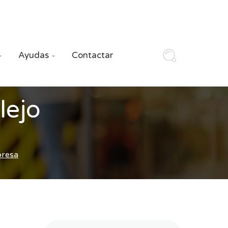
Ayudas
Contactar


lejo
presa