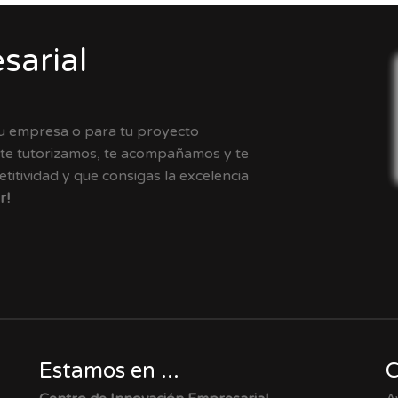
sarial
tu empresa o para tu proyecto
 te tutorizamos, te acompañamos y te
itividad y que consigas la excelencia
r!
Estamos en ...
C