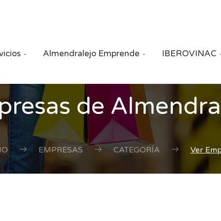
vicios
Almendralejo Emprende
IBEROVINAC


resas de Almendra
IO
EMPRESAS
CATEGORÍA
Ver Em