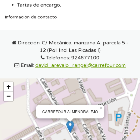
Tartas de encargo.
Información de contacto
Dirección:
C/ Mecánica, manzana A, parcela 5 -
12 (Pol. Ind. Las Picadas I)
Teléfonos:
924677100
Email:
david_arevalo_rangel@carrefour.com
+
−
×
CARREFOUR ALMENDRALEJO