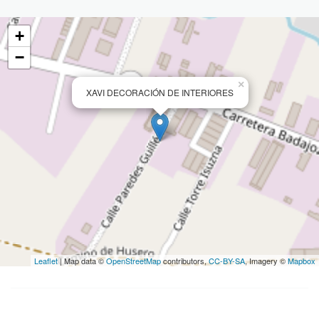
+
−
×
XAVI DECORACIÓN DE INTERIORES
Leaflet
| Map data ©
OpenStreetMap
contributors,
CC-BY-SA
, Imagery ©
Mapbox