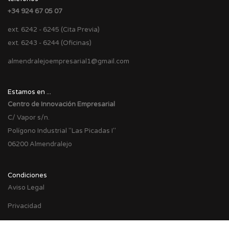
+34 924 67 05 07
ext. 6242 - 6245 (Cita Previa)
ext. 6243 - 6244 (Oficinas)
almendralejoempresarial1@gmail.com
Estamos en ...
Centro de Innovación Empresarial
C/ Vapor s/n.
Polígono Industrial "Las Picadas I"
06200 Almendralejo
Condiciones
Aviso Legal
Privacidad