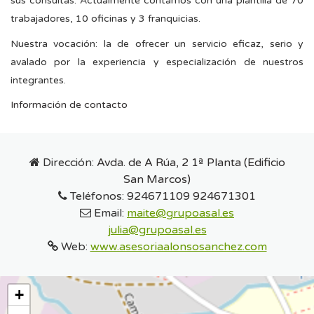
sus consultas. Actualmente contamos con una plantilla de 70
trabajadores, 10 oficinas y 3 franquicias.
Nuestra vocación: la de ofrecer un servicio eficaz, serio y
avalado por la experiencia y especialización de nuestros
integrantes.
Información de contacto
Dirección:
Avda. de A Rúa, 2 1ª Planta (Edificio
San Marcos)
Teléfonos:
924671109 924671301
Email:
maite@grupoasal.es
julia@grupoasal.es
Web:
www.asesoriaalonsosanchez.com
+