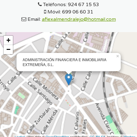
Teléfonos:
924 67 15 53
Móvil:
699 06 60 31
Email:
afiexalmendralejo@hotmail.com
+
−
×
ADMINISTRACIÓN FINANCIERA E INMOBILIARIA
EXTREMEÑA, S.L.
Leaflet
| Map data ©
OpenStreetMap
contributors,
CC-BY-SA
, Imagery ©
Mapbox