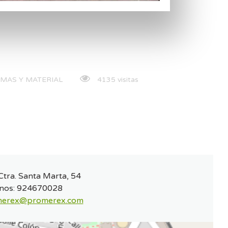
RMAS Y MATERIAL
4135 visitas
Ctra. Santa Marta, 54
nos:
924670028
erex@promerex.com