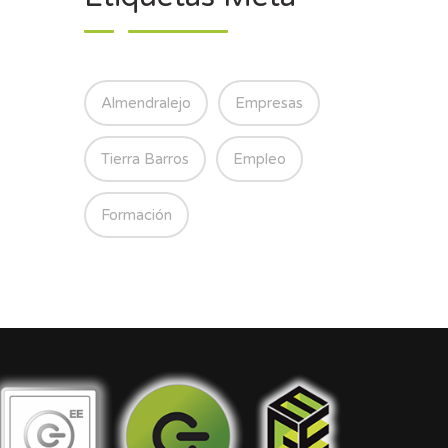
Almendralejo
Empresas
Tierra Barros
Empleo
Formación