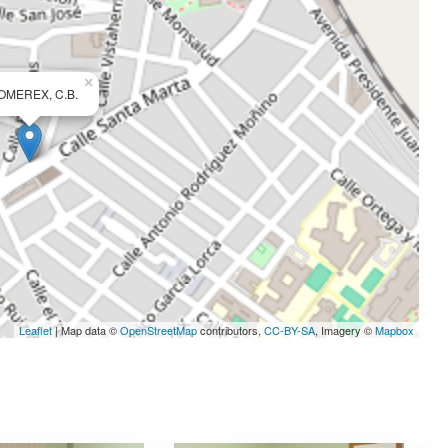
×
OMEREX, C.B.
Leaflet
| Map data ©
OpenStreetMap
contributors,
CC-BY-SA
, Imagery ©
Mapbox