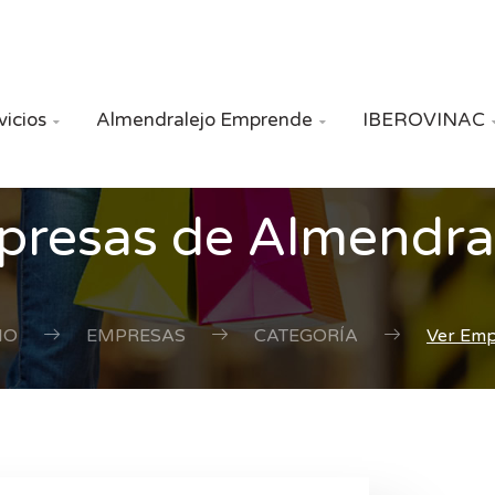
vicios
Almendralejo Emprende
IBEROVINAC


resas de Almendra
IO
EMPRESAS
CATEGORÍA
Ver Em