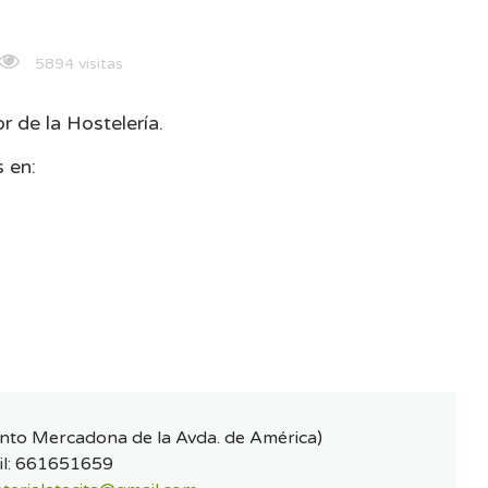
5894 visitas
r de la Hostelería.
 en:
unto Mercadona de la Avda. de América)
l:
661651659