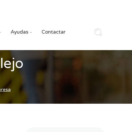
Ayudas
Contactar


lejo
presa