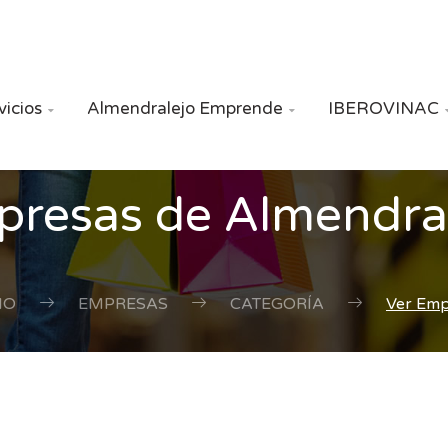
vicios
Almendralejo Emprende
IBEROVINAC


resas de Almendra
IO
EMPRESAS
CATEGORÍA
Ver Em