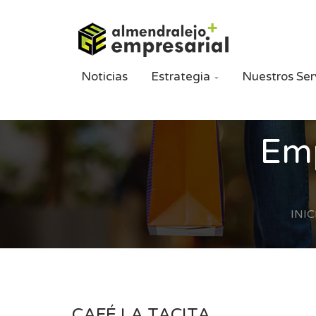
Noticias
Estrategia
Nuestros Ser

Emp
INIC
CAFÉ LA TACITA