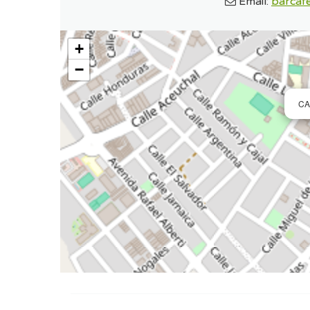
Email:
barcafe
+
−
CA