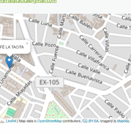
terialatacita@gmail.com
×
FÉ LA TACITA
Leaflet
| Map data ©
OpenStreetMap
contributors,
CC-BY-SA
, Imagery ©
Mapbox