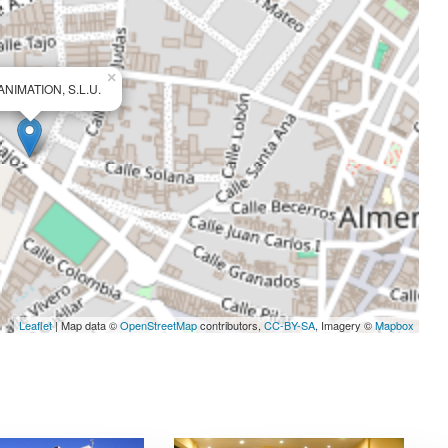
×
NIMATION, S.L.U.
Leaflet
| Map data ©
OpenStreetMap
contributors,
CC-BY-SA
, Imagery ©
Mapbox