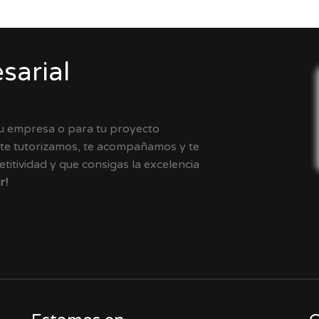
sarial
tu empresa o para tu proyecto
 te tutorizamos, te acompañamos y te
itividad y que consigas la excelencia
r!