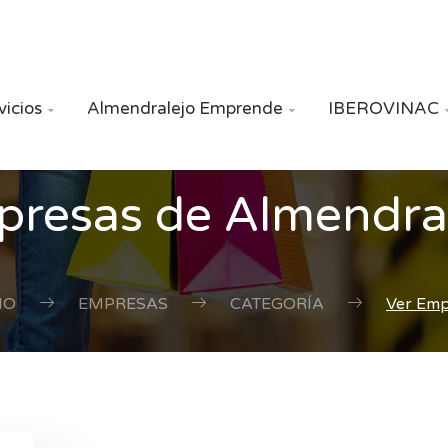
vicios
Almendralejo Emprende
IBEROVINAC


resas de Almendra
IO
EMPRESAS
CATEGORÍA
Ver Em