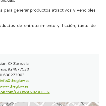
blicidad.
 para generar productos atractivos y vendibles
oductos de entretenimiento y ficción, tanto de
ción:
C/ Zarzuela
nos:
924677530
l:
600273003
info@theglow.es
www.theglow.es
cebook.com/GLOWANIMATION