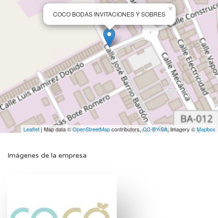
×
COCO BODAS INVITACIONES Y SOBRES
Leaflet
| Map data ©
OpenStreetMap
contributors,
CC-BY-SA
, Imagery ©
Mapbox
Imágenes de la empresa