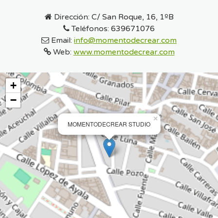
Dirección:
C/ San Roque, 16, 1ºB
Teléfonos:
639671076
Email:
info@momentodecrear.com
Web:
www.momentodecrear.com
+
−
×
MOMENTODECREAR STUDIO