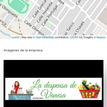
Leaflet
| Map data ©
OpenStreetMap
contributors,
CC-BY-SA
, Imagery ©
Mapbox
Imágenes de la empresa