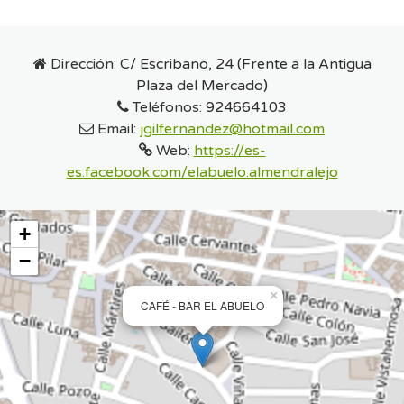
Dirección:
C/ Escribano, 24 (Frente a la Antigua
Plaza del Mercado)
Teléfonos:
924664103
Email:
jgilfernandez@hotmail.com
Web:
https://es-
es.facebook.com/elabuelo.almendralejo
+
−
×
CAFÉ - BAR EL ABUELO