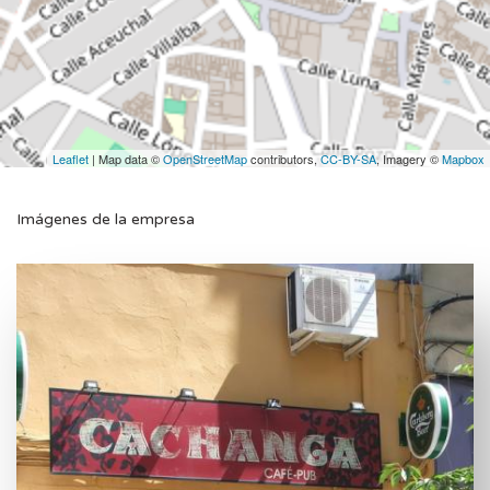
Leaflet
| Map data ©
OpenStreetMap
contributors,
CC-BY-SA
, Imagery ©
Mapbox
Imágenes de la empresa