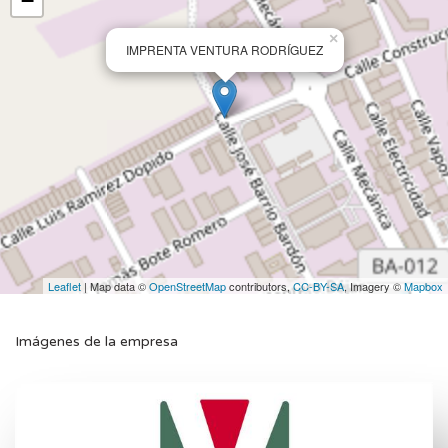
−
×
IMPRENTA VENTURA RODRÍGUEZ
Leaflet
| Map data ©
OpenStreetMap
contributors,
CC-BY-SA
, Imagery ©
Mapbox
Imágenes de la empresa