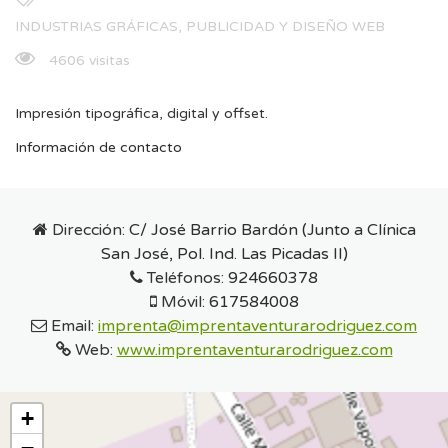
INDUSTRIAS GRÁFICAS, PUBLICIDAD Y DISEÑO WEB
4606 visitas
Impresión tipográfica, digital y offset.
Información de contacto
Dirección:
C/ José Barrio Bardón (Junto a Clínica
San José, Pol. Ind. Las Picadas II)
Teléfonos:
924660378
Móvil:
617584008
Email:
imprenta@imprentaventurarodriguez.com
Web:
www.imprentaventurarodriguez.com
+