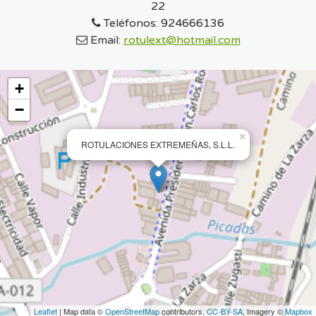
22
Teléfonos:
924666136
Email:
rotulext@hotmail.com
+
−
×
ROTULACIONES EXTREMEÑAS, S.L.L.
Leaflet
| Map data ©
OpenStreetMap
contributors,
CC-BY-SA
, Imagery ©
Mapbox